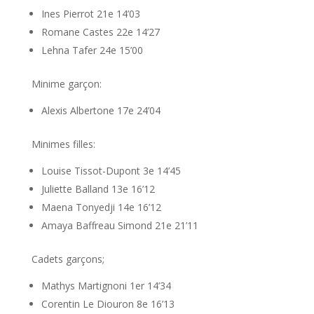
Ines Pierrot 21e 14’03
Romane Castes 22e 14’27
Lehna Tafer 24e 15’00
Minime garçon:
Alexis Albertone 17e 24’04
Minimes filles:
Louise Tissot-Dupont 3e 14’45
Juliette Balland 13e 16’12
Maena Tonyedji 14e 16’12
Amaya Baffreau Simond 21e 21’11
Cadets garçons;
Mathys Martignoni 1er 14’34
Corentin Le Diouron 8e 16’13