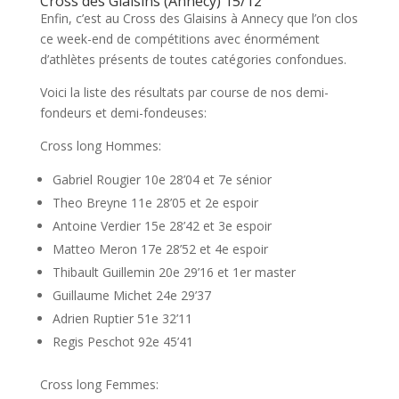
Cross des Glaisins (Annecy) 15/12
Enfin, c’est au Cross des Glaisins à Annecy que l’on clos
ce week-end de compétitions avec énormément
d’athlètes présents de toutes catégories confondues.
Voici la liste des résultats par course de nos demi-
fondeurs et demi-fondeuses:
Cross long Hommes:
Gabriel Rougier 10e 28’04 et 7e sénior
Theo Breyne 11e 28’05 et 2e espoir
Antoine Verdier 15e 28’42 et 3e espoir
Matteo Meron 17e 28’52 et 4e espoir
Thibault Guillemin 20e 29’16 et 1er master
Guillaume Michet 24e 29’37
Adrien Ruptier 51e 32’11
Regis Peschot 92e 45’41
Cross long Femmes: