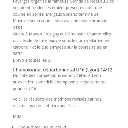
Faverges organise la fameuse Corrida de Noël où 3 de
nos demi-fondeuses étaient présentes pour une
course en soirée. Margaux Soriano termine 3e
féminine sur la course solo avec un beau chrono de
41’01.
Quant à Marion Presigny et Clémentine Chamot elles
ont décidé de faire équipe sous le nom « Martine en
carbone » et le duo s’impose sur la course relais en
38’50.
Bravo à toutes les 3 !
Championnat départemental U16 (Lyon) 14/12
Du coté des compétitions indoor, c’était à Lyon
qu’avait lieu samedi le Championnat départemental
pour les U16.
Voici les résultats des triathlons réalisés par nos
minimes garçons et minimes filles:
MIM:
Tylio Richard 18e 95 pts PB