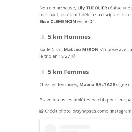
Notre marcheuse,
Lily THEOLIER
réalise une
marchant, en étant fidèle à sa discipline et t
Elise CLEMENCIN
en 56’04.
🏃‍♂️
5 km Hommes
Sur le 5 km,
Matteo MERON
s’impose avec u
le trio en 18’27 💨
🏃‍♀️
5 km Femmes
Chez les féminines,
Maena BALTAZE
signe un
Bravo à tous les athlètes du club pour leur 
📸 Crédit photo: @synapses.come (instagram