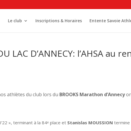
l
Le club
Inscriptions & Horaires
Entente Savoie Athl
LAC D’ANNECY: l’AHSA au rend
s athlètes du club lors du
BROOKS Marathon d’Annecy
or
’22 », terminant à la 84ᵉ place et
Stanislas MOUSSION
termine l