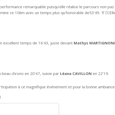
 performance remarquable puisqu’elle réalise le parcours non p
ermine ce 10km avec un temps plus qu’honorable de53’49. 🏅🚶‍♀️Ell
n excellent temps de 16’43, juste devant
Mathys MARTIGNON
 beau chrono en 20’47, suivie par
Léana CAVILLON
en 22’19.
participation à ce magnifique évènement et pour la bonne ambiance
)