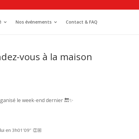
é
Nos événements
Contact & FAQ
ez-vous à la maison
ganisé le week-end dernier 🔙✨
ui en 3h01’09’’ 👏🏼