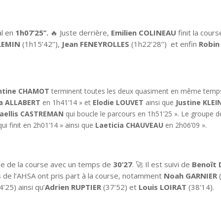
al en
1h07’25’’.
🔥 Juste derrière,
Emilien COLINEAU
finit la cour
LLEMIN
(1h15’42’’),
Jean FENEYROLLES
(1h22’28’’) et enfin
Robi
ntine CHAMOT
terminent toutes les deux quasiment en même temps,
sa ALLABERT
en 1h41’14 » et
Elodie LOUVET
ainsi que
Justine KLEI
aellis CASTREMAN
qui boucle le parcours en 1h51’25 ». Le groupe 
ui finit en 2h01’14 » ainsi que
Laeticia CHAUVEAU
en 2h06’09 ».
8e de la course avec un temps de
30’27
. 🚀 Il est suivi de
Benoît
s de l’AHSA ont pris part à la course, notamment
Noah GARNIER
(
’25) ainsi qu’
Adrien RUPTIER
(37’52) et
Louis LOIRAT
(38’14).