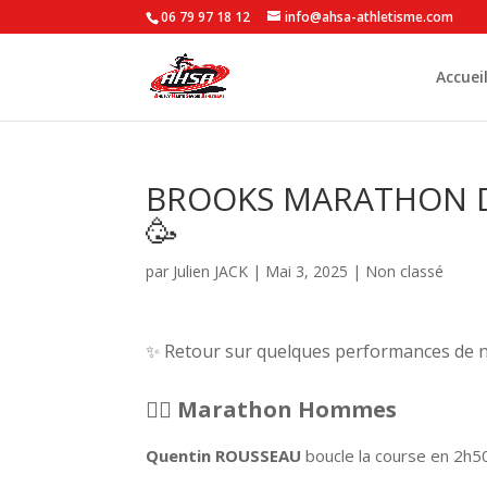
06 79 97 18 12
info@ahsa-athletisme.com
Accuei
BROOKS MARATHON DU 
🥳
par
Julien JACK
|
Mai 3, 2025
|
Non classé
✨ Retour sur quelques performances de no
🏃‍♂️
Marathon Hommes
Quentin ROUSSEAU
boucle la course en 2h50