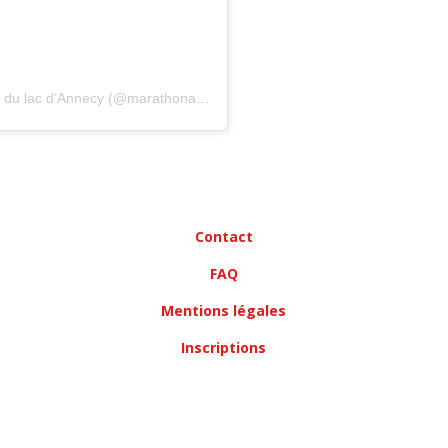
Une publication partagée par Brooks Marathon du lac d’Annecy (@marathonannecy)
Contact
FAQ
Mentions légales
Inscriptions