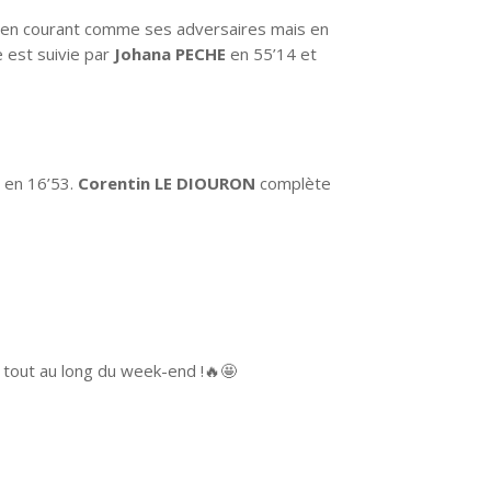
as en courant comme ses adversaires mais en
e est suivie par
Johana PECHE
en 55’14 et
I
en 16’53.
Corentin LE DIOURON
complète
 tout au long du week-end !🔥🤩