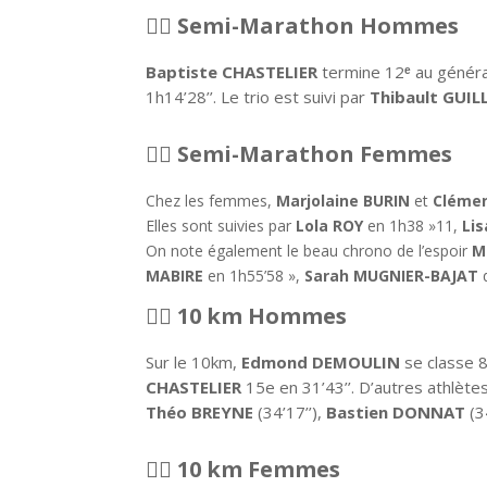
🏃‍♂️
Semi-Marathon Hommes
Baptiste CHASTELIER
termine 12
ᵉ
au génér
1h14’28’’. Le trio est suivi par
Thibault GUI
🏃‍♀️
Semi-Marathon Femmes
Chez les femmes,
Marjolaine BURIN
et
Cléme
Elles sont suivies par
Lola ROY
en 1h38 »11,
Li
On note également le beau chrono de l’espoir
M
MABIRE
en 1h55’58 »,
Sarah MUGNIER-BAJAT
q
🏃‍♂️
10 km Hommes
Sur le 10km,
Edmond DEMOULIN
se classe 
CHASTELIER
15e en 31’43’’. D’autres athlète
Théo BREYNE
(34’17’’),
Bastien DONNAT
(34
🏃‍♀️
10 km Femmes