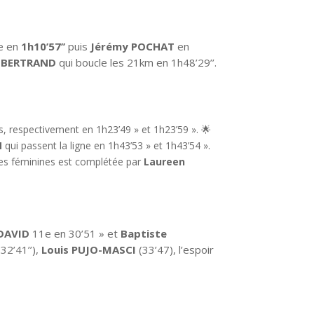
se en
1h10’57’’
puis
Jérémy POCHAT
en
n BERTRAND
qui boucle les 21km en 1h48’29’’.
 respectivement en 1h23’49 » et 1h23’59 ». 🌟
N
qui passent la ligne en 1h43’53 » et 1h43’54 ».
des féminines est complétée par
Laureen
 DAVID
11e en 30’51 » et
Baptiste
32’41’’),
Louis PUJO-MASCI
(33’47), l’espoir